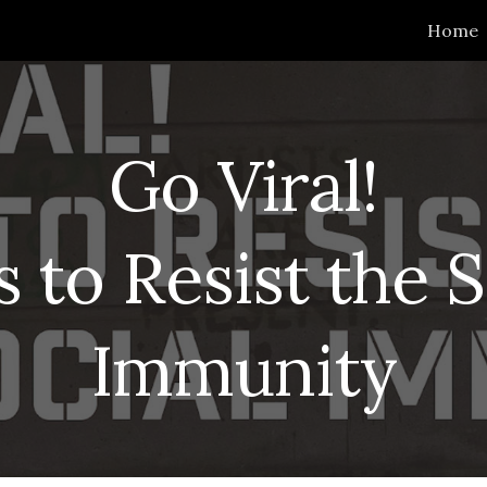
Home
ip to main content
Skip to navigat
Go Viral!
 to Resist the S
Immunity