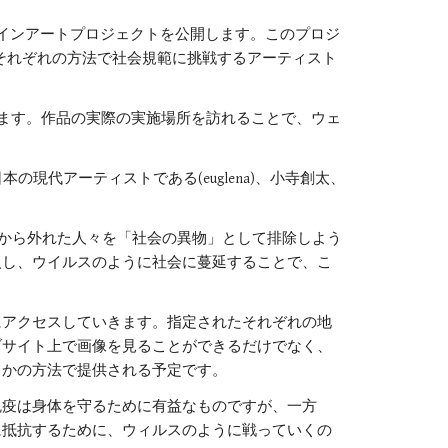
せ、オンラインアートプロジェクトを公開します。このプロジ
それぞれの方法で社会規範に挑戦するアーティスト
ます。作品の実際の実施場所を訪れることで、ウェ
法）」は日本の現代アーティストである(euglena)、小寺創太、
価値観から外れた人々を「社会の異物」として排除しよう
入し、ウイルスのように社会に蔓延することで、こ
にアクセスしていきます。指定されたそれぞれの地
ブサイト上で画像を見ることができるだけでなく、
らかの方法で提供される予定です。
免疫は身体を守るために有益なものですが、一方
に抵抗するために、ウィルスのように戦っていくの