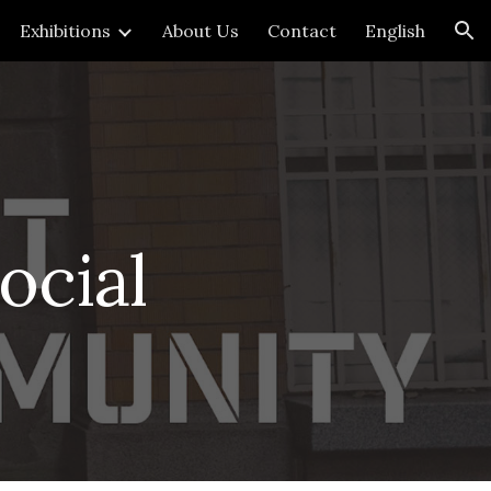
Exhibitions
About Us
Contact
English
ion
ocial