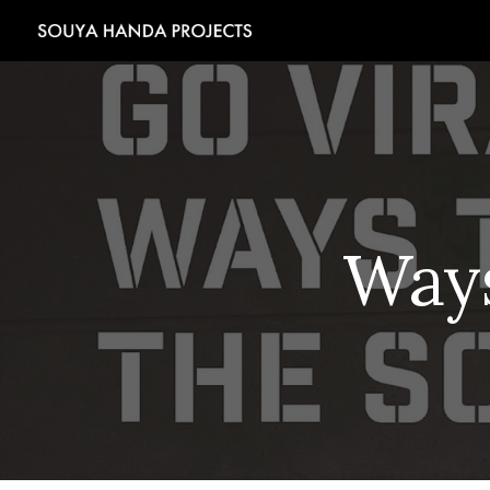
Sk
Ways