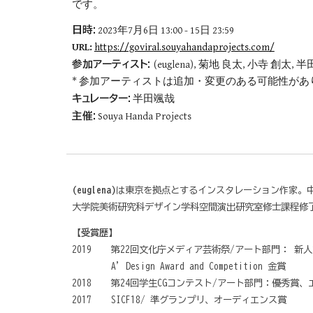
です。
日時:
2023年7月6日 13:00 - 15日 23:59
URL:
https://goviral.souyahandaprojects.com/
参加アーティスト:
(euglena), 菊地 良太, 小寺 創太, 
* 参加アーティストは追加・変更のある可能性があ
キュレーター:
半田颯哉
主催:
Souya Handa Projects
(euglena)
は東京を拠点とするインスタレーション作家。
大学院美術研究科デザイン学科空間演出研究室修士課程修
【受賞歴】
2019
第22回文化庁メディア芸術祭/アート部門： 新人
A' Design Award and Competition 金賞
2018
第24回学生CGコンテスト/アート部門：優秀賞
2017
SICF18/ 準グランプリ、オーディエンス賞