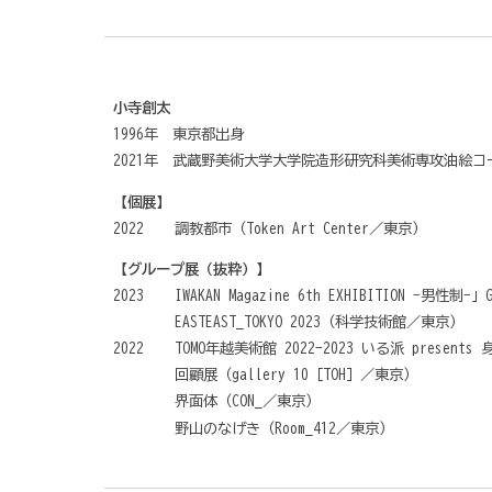
小寺創太
1996年 東京都出身
2021年 武蔵野美術大学大学院造形研究科美術専攻油絵コ
【個展】
2022
調教都市（Token Art Center／東京）
【グループ展（抜粋）】
2023
IWAKAN Magazine 6th EXHIBITION −男性制−」G
EASTEAST_TOKYO 2023（科学技術館／東京）
2022
TOMO年越美術館 2022-2023 いる派 prese
回顧展（gallery 10［TOH］／東京）
界面体（CON_／東京）
野山のなげき（Room_412／東京）