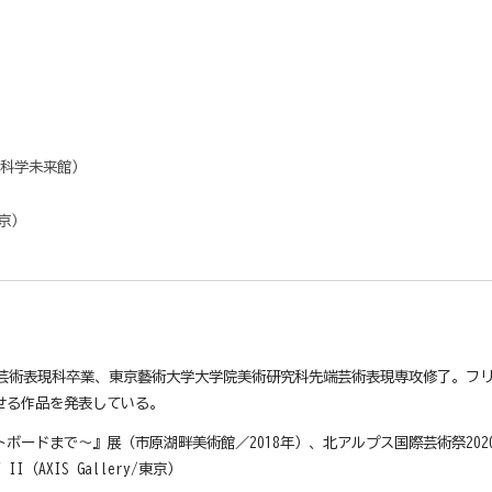
）
（科学未来館）
）
東京）
端芸術表現科卒業、東京藝術大学大学院美術研究科先端芸術表現専攻修了。フ
せる作品を発表している。
ドまで～』展（市原湖畔美術館／2018年）、北アルプス国際芸術祭2020-
HY II（AXIS Gallery/東京）