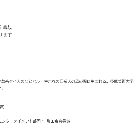
半田 颯哉
ります
中華系タイ人の父とペルー生まれの日系人の母の間に生まれる。多摩美術大学
了。
賞
、エンターテイメント部門： 塩田審査員賞