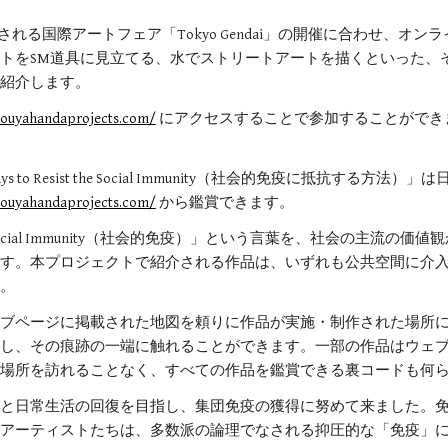
ぶりに開催される国際アートフェア「Tokyo Gendai」の開催に合わ
トをSM道具に見立てる、水でストリートアートを描くといった、
紹介します。
.souyahandaprojects.com/
にアクセスすることで参加することができ
 to Resist the Social Immunity（社会的免疫に抵抗する方
.souyahandaprojects.com/
から鑑賞できます。
ial Immunity（社会的免疫）」という言葉を、社会の主流の
す。本プロジェクトで紹介される作品は、いずれも公共空間に介
。
ブページに掲載された地図を頼りに作品が実施・制作された場所
し、その痕跡の一端に触れることができます。一部の作品はウェ
場所を訪れることなく、すべての作品を鑑賞できる裏コードも何
と日常生活の回復を目指し、集団免疫の獲得に努めて来ました。
アーティストたちは、多数派の論理でなされる抑圧的な「免疫」