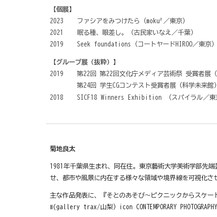
【個展】
2023
ファシアをみつけたら（moku²／東京）
2021
眠る種、眼差し。（古民家いなえ／千葉）
2019
Seek foundations（コートヤードHIROO／東京
【グループ展（抜粋）】
2019
第22回 第22回文化庁メディア芸術祭 受賞者展
第24回 学生CGコンテスト受賞者展（科学未来館
2018
SICF18 Winners Exhibition （スパイラル／
菊地良太
1981年千葉県生まれ、同在住。東京藝術大学美術学部先
せ、都市や風景に内在する様々な領域や境界線を可視化さ
主な作品発表に、『そとのあそび～ピクニックからスケートボー
Ⅱ(gallery trax/山梨）icon CONTEMPORARY PHOTOGRAP