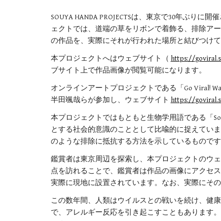
SOUYA HANDA PROJECTSは、東京で30年
ェクトでは、道端の草をリボンで着飾る、排除アー
の作品を、実際にそれが行われた場所と結びつけて
本プロジェクトへはウェブサイト（
https://goviral
ブサイト上で作品画像が閲覧可能になります。
オンラインアートプロジェクトである「Go Viral! Ways
半田颯哉らが参加し、ウェブサイト
https://goviral
本プロジェクトではもともと生物学用語である「Soc
とする社会的意識のこととして比喩的に捉えていま
のような排除に抵抗する方法を示しているものです
鑑賞者は東京周辺を探索し、本プロジェクトのウェ
点を訪れることで、鑑賞者は作品の画像にアクセス
実際に現地に設置されています。なお、実際にその
この数年間、人類はウイルスとの戦いを続け、健康
で、アレルギー反応を引き起こすこともあります。